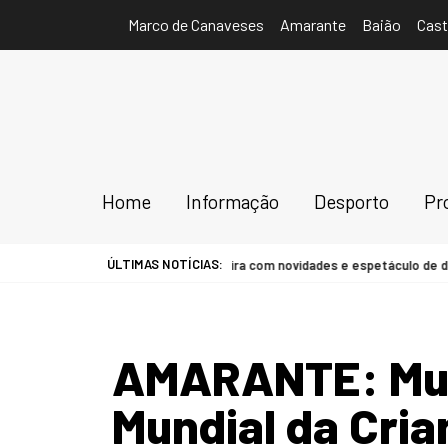
Marco de Canaveses
Amarante
Baião
Cast
Home
Informação
Desporto
Pr
ÚLTIMAS NOTÍCIAS:
val Montedeiras arranca sexta-feira com novidades e espetáculo de dron
AMARANTE: Muni
Mundial da Cria