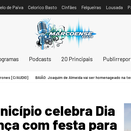
elo de Paiva
Celorico Basto
Cinfães
Felgueiras
Lousada
P
ogramas
Podcasts
20 Principais
Publirrepo
es [C/AUDIO]
BAIÃO: Joaquim de Almeida vai ser homenageado na tercei
cípio celebra Dia
nça com festa para