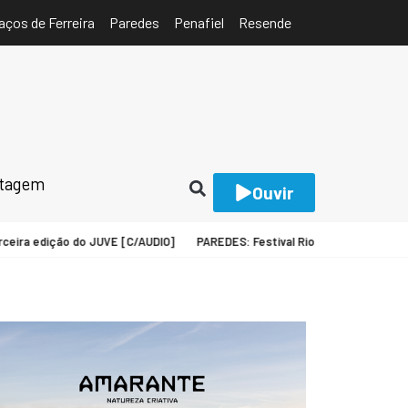
aços de Ferreira
Paredes
Penafiel
Resende
rtagem
Ouvir
ra edição do JUVE [C/AUDIO]
PAREDES: Festival Rio estreia-se em Lordel