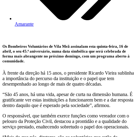
Amarante
Os Bombeiros Voluntários de Vila Meã assinalam esta quinta-feira, 16 de
abril, o seu 45.º aniversário, numa data simbólica que será celebrada de
forma mais abrangente no próximo domingo, com um programa aberto à
comunidade.
À frente da direção há 15 anos, o presidente Ricardo Vieira sublinha
a importância do percurso da instituição e o papel que tem
desempenhado ao longo de mais de quatro décadas.
“São 45 anos, há uma vida, apesar de curta na dimensão humana. É
gratificante ver estas instituições a funcionarem bem e a dar resposta
dentro daquilo que é esperado pela sociedade”, afirmou.
O responsável, que também exerce funções como vereador com o
pelouro da Proteção Civil, destacou a prontidão e a qualidade do
serviço prestado, enaltecendo sobretudo o papel dos operacionais.