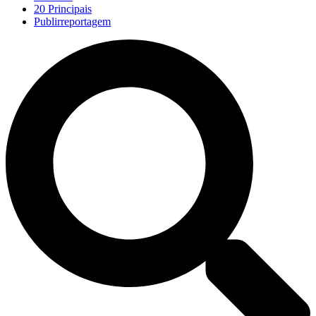
20 Principais
Publirreportagem