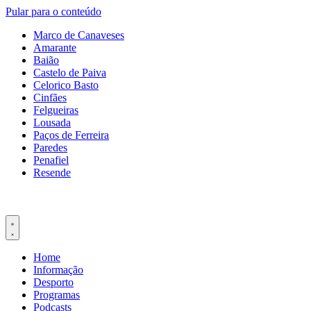
Pular para o conteúdo
Marco de Canaveses
Amarante
Baião
Castelo de Paiva
Celorico Basto
Cinfães
Felgueiras
Lousada
Paços de Ferreira
Paredes
Penafiel
Resende
Home
Informação
Desporto
Programas
Podcasts