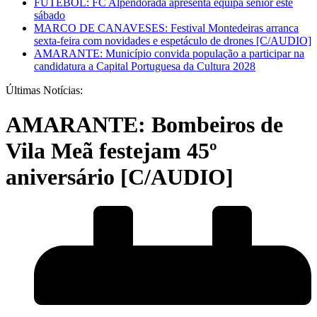
FUTEBOL: FC Alpendorada apresenta equipa sénior este
sábado
MARCO DE CANAVESES: Festival Montedeiras arranca
sexta-feira com novidades e espetáculo de drones [C/AUDIO]
AMARANTE: Município convida população a participar na
candidatura a Capital Portuguesa da Cultura 2028
Últimas Notícias:
AMARANTE: Bombeiros de
Vila Meã festejam 45º
aniversário [C/AUDIO]