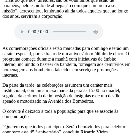
“Mais do que nós, diretores, são os voluntários que estão de
parabéns, pelo espírito de abnegação com que cumprem a sua
missão”, acrescentou, lembrando ainda todos aqueles que, ao longo
dos anos, serviram a corporação.
As comemorações oficiais estão marcadas para domingo e terão um
caráter especial, por se tratar de um aniversário múltiplo de cinco. O
programa começa durante a manhã com iniciativas de âmbito
interno, incluindo o hastear da bandeira, romagem aos cemitérios em
homenagem aos bombeiros falecidos em serviço e promoções
internas.
Da parte da tarde, as celebrações assumem um caráter mais
institucional, com uma missa marcada para as 15:00 no quartel,
seguida da cerimónia de imposição de insígnias e de um desfile
apeado e motorizado na Avenida dos Bombeiros.
O convite é deixado a toda a população para que se associe às
comemorações.
“Queremos que todos participem. Serão bem-vindos para celebrar
connosco este 45.º aniversário”, concluiu Ricardo Vieira.