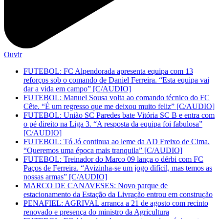
Ouvir
FUTEBOL: FC Alpendorada apresenta equipa com 13
reforços sob o comando de Daniel Ferreira. “Esta equipa vai
dar a vida em campo” [C/AUDIO]
FUTEBOL: Manuel Sousa volta ao comando técnico do FC
Cête. “É um regresso que me deixou muito feliz” [C/AUDIO]
FUTEBOL: União SC Paredes bate Vitória SC B e entra com
o pé direito na Liga 3. “A resposta da equipa foi fabulosa”
[C/AUDIO]
FUTEBOL: Tó Jó continua ao leme da AD Freixo de Cima.
“Queremos uma época mais tranquila” [C/AUDIO]
FUTEBOL: Treinador do Marco 09 lança o dérbi com FC
Paços de Ferreira. “Avizinha-se um jogo difícil, mas temos as
nossas armas” [C/AUDIO]
MARCO DE CANAVESES: Novo parque de
estacionamento da Estação da Livração entrou em construção
PENAFIEL: AGRIVAL arranca a 21 de agosto com recinto
renovado e presença do ministro da Agricultura