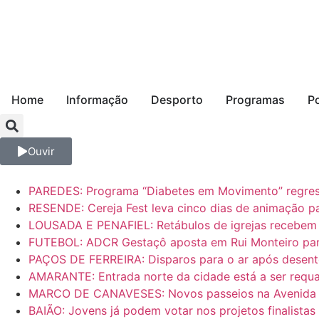
Home
Informação
Desporto
Programas
P
Ouvir
PAREDES: Programa “Diabetes em Movimento” regress
RESENDE: Cereja Fest leva cinco dias de animação pa
LOUSADA E PENAFIEL: Retábulos de igrejas recebem 
FUTEBOL: ADCR Gestaçô aposta em Rui Monteiro para 
PAÇOS DE FERREIRA: Disparos para o ar após desen
AMARANTE: Entrada norte da cidade está a ser requal
MARCO DE CANAVESES: Novos passeios na Avenida Ma
BAIÃO: Jovens já podem votar nos projetos finalista