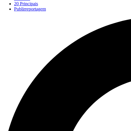
20 Principais
Publirreportagem