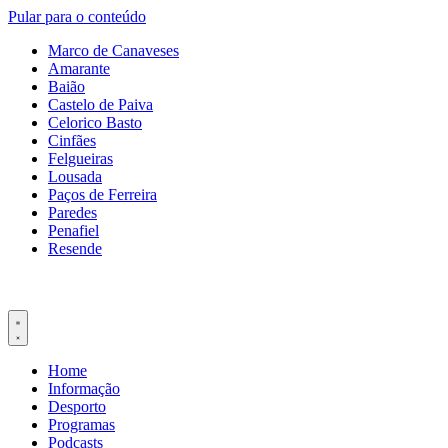
Pular para o conteúdo
Marco de Canaveses
Amarante
Baião
Castelo de Paiva
Celorico Basto
Cinfães
Felgueiras
Lousada
Paços de Ferreira
Paredes
Penafiel
Resende
Home
Informação
Desporto
Programas
Podcasts