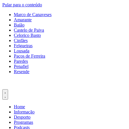
Pular para o conteúdo
Marco de Canaveses
Amarante
Baião
Castelo de Paiva
Celorico Basto
Cinfães
Felgueiras
Lousada
Paços de Ferreira
Paredes
Penafiel
Resende
Home
Informação
Desporto
Programas
Podcasts