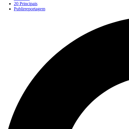
20 Principais
Publirreportagem