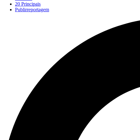
20 Principais
Publirreportagem