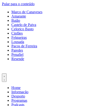
Pular para o conteúdo
Marco de Canaveses
Amarante
Baião
Castelo de Paiva
Celorico Basto
Cinfães
Felgueiras
Lousada
Paços de Ferreira
Paredes
Penafiel
Resende
Home
Informação
Desporto
Programas
Podcasts