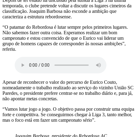
Depois de ter estado na discussão pela subida à Liga 3 na última
temporada, o clube pretende voltar a discutir os lugares cimeiros da
classificação. Joaquim Barbosa não esconde a ambição que
caracteriza a estrutura rebordosense.
“O patamar do Rebordosa é lutar sempre pelos primeiros lugares.
Não sabemos fazer outra coisa. Esperamos realizar um bom
campeonato e estou convencido de que o Eurico vai liderar um
grupo de homens capazes de corresponder às nossas ambições”,
referiu.
Apesar de reconhecer o valor do percurso de Eurico Couto,
nomeadamente o trabalho realizado ao serviço do vizinho União SC
Paredes, o presidente prefere centrar-se no trabalho diário e, para já,
não apontar metas concretas.
“Vamos lutar jogo a jogo. O objetivo passa por construir uma equipa
forte e competitiva. Se conseguirmos chegar à Liga 3, tanto melhor,
mas o foco está em fazer um campeonato sério”.
Joaquim Barbosa, presidente do Rebordosa AC