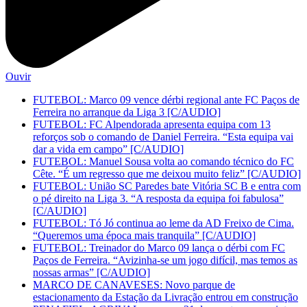
Ouvir
FUTEBOL: Marco 09 vence dérbi regional ante FC Paços de
Ferreira no arranque da Liga 3 [C/AUDIO]
FUTEBOL: FC Alpendorada apresenta equipa com 13
reforços sob o comando de Daniel Ferreira. “Esta equipa vai
dar a vida em campo” [C/AUDIO]
FUTEBOL: Manuel Sousa volta ao comando técnico do FC
Cête. “É um regresso que me deixou muito feliz” [C/AUDIO]
FUTEBOL: União SC Paredes bate Vitória SC B e entra com
o pé direito na Liga 3. “A resposta da equipa foi fabulosa”
[C/AUDIO]
FUTEBOL: Tó Jó continua ao leme da AD Freixo de Cima.
“Queremos uma época mais tranquila” [C/AUDIO]
FUTEBOL: Treinador do Marco 09 lança o dérbi com FC
Paços de Ferreira. “Avizinha-se um jogo difícil, mas temos as
nossas armas” [C/AUDIO]
MARCO DE CANAVESES: Novo parque de
estacionamento da Estação da Livração entrou em construção