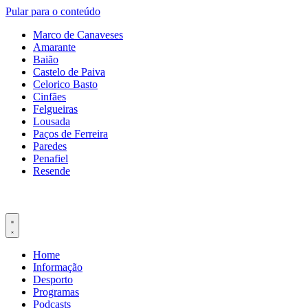
Pular para o conteúdo
Marco de Canaveses
Amarante
Baião
Castelo de Paiva
Celorico Basto
Cinfães
Felgueiras
Lousada
Paços de Ferreira
Paredes
Penafiel
Resende
Home
Informação
Desporto
Programas
Podcasts