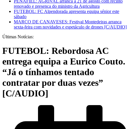
PENAFIEL: AGRIVAL arranca a 21 de agosto com recinto
renovado e presença do ministro da Agricultura
FUTEBOL: FC Alpendorada apresenta equipa sénior este
sábado
MARCO DE CANAVESES: Festival Montedeiras arranca
sexta-feira com novidades e espetáculo de drones [C/AUDIO]
Últimas Notícias:
FUTEBOL: Rebordosa AC
entrega equipa a Eurico Couto.
“Já o tínhamos tentado
contratar por duas vezes”
[C/AUDIO]