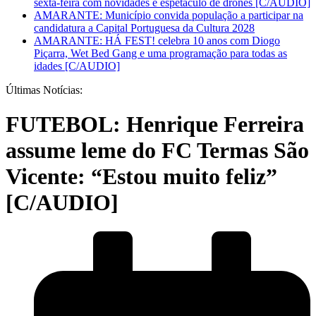
sexta-feira com novidades e espetáculo de drones [C/AUDIO]
AMARANTE: Município convida população a participar na
candidatura a Capital Portuguesa da Cultura 2028
AMARANTE: HÁ FEST! celebra 10 anos com Diogo
Piçarra, Wet Bed Gang e uma programação para todas as
idades [C/AUDIO]
Últimas Notícias:
FUTEBOL: Henrique Ferreira
assume leme do FC Termas São
Vicente: “Estou muito feliz”
[C/AUDIO]