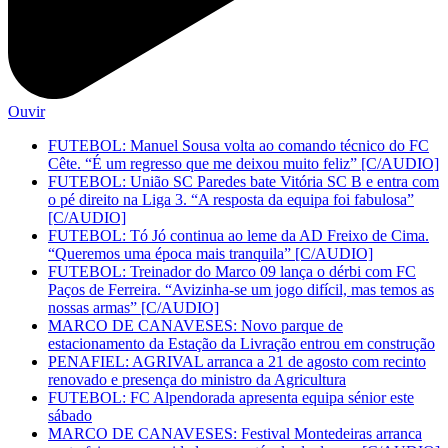
Ouvir
FUTEBOL: Manuel Sousa volta ao comando técnico do FC
Cête. “É um regresso que me deixou muito feliz” [C/AUDIO]
FUTEBOL: União SC Paredes bate Vitória SC B e entra com
o pé direito na Liga 3. “A resposta da equipa foi fabulosa”
[C/AUDIO]
FUTEBOL: Tó Jó continua ao leme da AD Freixo de Cima.
“Queremos uma época mais tranquila” [C/AUDIO]
FUTEBOL: Treinador do Marco 09 lança o dérbi com FC
Paços de Ferreira. “Avizinha-se um jogo difícil, mas temos as
nossas armas” [C/AUDIO]
MARCO DE CANAVESES: Novo parque de
estacionamento da Estação da Livração entrou em construção
PENAFIEL: AGRIVAL arranca a 21 de agosto com recinto
renovado e presença do ministro da Agricultura
FUTEBOL: FC Alpendorada apresenta equipa sénior este
sábado
MARCO DE CANAVESES: Festival Montedeiras arranca