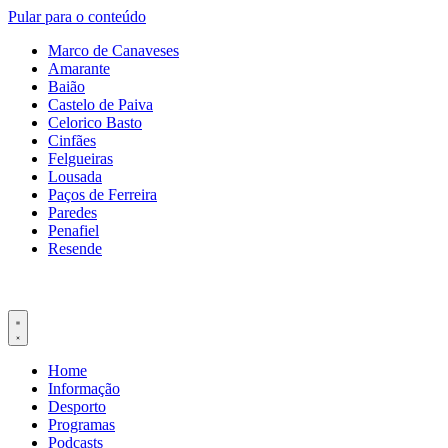
Pular para o conteúdo
Marco de Canaveses
Amarante
Baião
Castelo de Paiva
Celorico Basto
Cinfães
Felgueiras
Lousada
Paços de Ferreira
Paredes
Penafiel
Resende
Home
Informação
Desporto
Programas
Podcasts