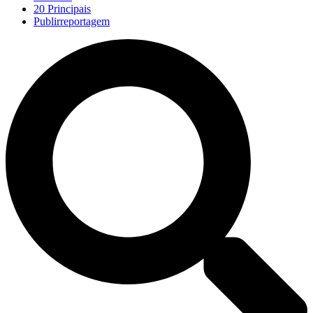
20 Principais
Publirreportagem