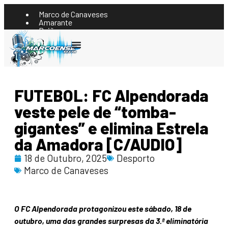
Marco de Canaveses
Amarante
Baião
Castelo de Paiva
Celorico Basto
Ouvir
Cinfães
Felgueiras
Lousada
Paços de Ferreira
Paredes
FUTEBOL: FC Alpendorada
Penafiel
Resende
veste pele de “tomba-
gigantes” e elimina Estrela
da Amadora [C/AUDIO]
18 de Outubro, 2025
Desporto
Marco de Canaveses
O FC Alpendorada protagonizou este sábado, 18 de
outubro, uma das grandes surpresas da 3.ª eliminatória