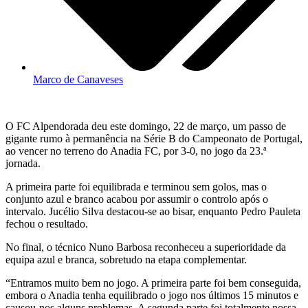
Marco de Canaveses
O FC Alpendorada deu este domingo, 22 de março, um passo de
gigante rumo à permanência na Série B do Campeonato de Portugal,
ao vencer no terreno do Anadia FC, por 3-0, no jogo da 23.ª
jornada.
A primeira parte foi equilibrada e terminou sem golos, mas o
conjunto azul e branco acabou por assumir o controlo após o
intervalo. Jucélio Silva destacou-se ao bisar, enquanto Pedro Pauleta
fechou o resultado.
No final, o técnico Nuno Barbosa reconheceu a superioridade da
equipa azul e branca, sobretudo na etapa complementar.
“Entramos muito bem no jogo. A primeira parte foi bem conseguida,
embora o Anadia tenha equilibrado o jogo nos últimos 15 minutos e
causou-nos alguns problemas. A segunda parte foi totalmente nossa,