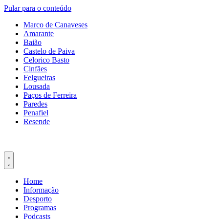
Pular para o conteúdo
Marco de Canaveses
Amarante
Baião
Castelo de Paiva
Celorico Basto
Cinfães
Felgueiras
Lousada
Paços de Ferreira
Paredes
Penafiel
Resende
Home
Informação
Desporto
Programas
Podcasts