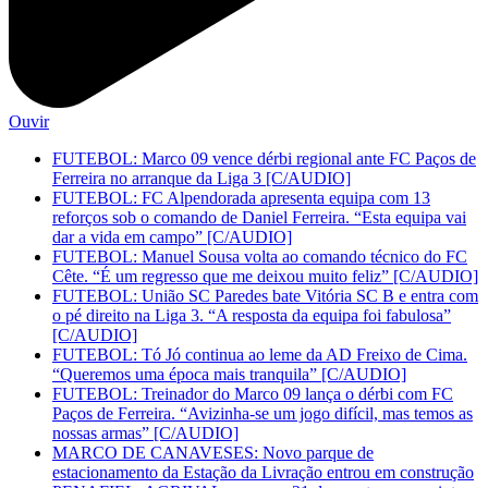
Ouvir
FUTEBOL: Marco 09 vence dérbi regional ante FC Paços de
Ferreira no arranque da Liga 3 [C/AUDIO]
FUTEBOL: FC Alpendorada apresenta equipa com 13
reforços sob o comando de Daniel Ferreira. “Esta equipa vai
dar a vida em campo” [C/AUDIO]
FUTEBOL: Manuel Sousa volta ao comando técnico do FC
Cête. “É um regresso que me deixou muito feliz” [C/AUDIO]
FUTEBOL: União SC Paredes bate Vitória SC B e entra com
o pé direito na Liga 3. “A resposta da equipa foi fabulosa”
[C/AUDIO]
FUTEBOL: Tó Jó continua ao leme da AD Freixo de Cima.
“Queremos uma época mais tranquila” [C/AUDIO]
FUTEBOL: Treinador do Marco 09 lança o dérbi com FC
Paços de Ferreira. “Avizinha-se um jogo difícil, mas temos as
nossas armas” [C/AUDIO]
MARCO DE CANAVESES: Novo parque de
estacionamento da Estação da Livração entrou em construção