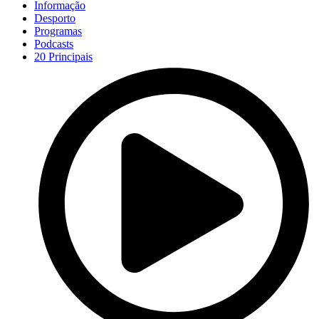
Informação
Desporto
Programas
Podcasts
20 Principais