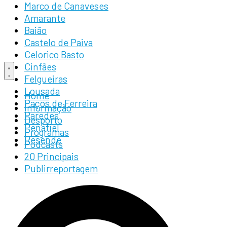
Pular
Marco de Canaveses
para
Amarante
o
Baião
conteúdo
Castelo de Paiva
Celorico Basto
Cinfães
Felgueiras
Lousada
Home
Paços de Ferreira
Informação
Paredes
Desporto
Penafiel
Programas
Resende
Podcasts
20 Principais
Publirreportagem