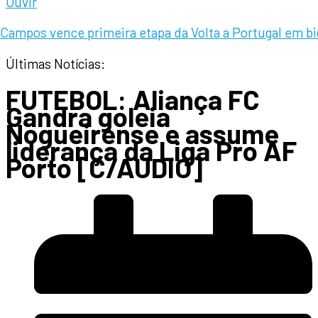
Ouvir
 vence primeira etapa da Volta a Portugal em biciclet
Últimas Notícias:
FUTEBOL: Aliança FC
Gandra goleia
Nogueirense e assume
liderança da Liga Pro AF
Porto [C/AUDIO]