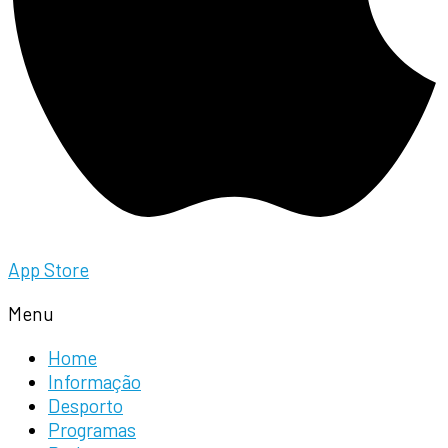
App Store
Menu
Home
Informação
Desporto
Programas