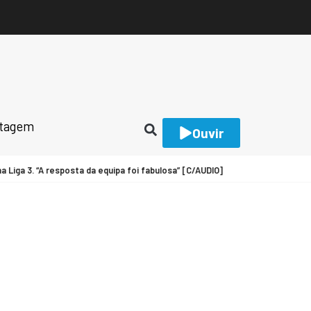
rtagem
Ouvir
iga 3. “A resposta da equipa foi fabulosa” [C/AUDIO]
FUTEBOL: Tó Jó con