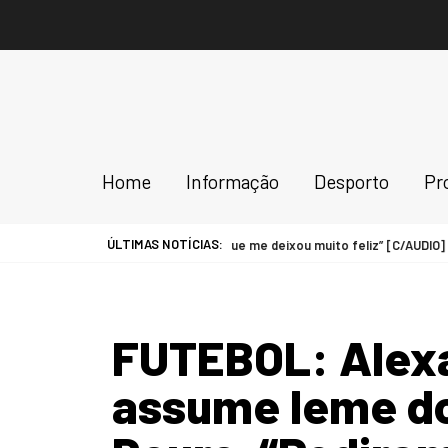
Home
Informação
Desporto
Pr
ÚLTIMAS NOTÍCIAS:
cnico do FC Cête. “É um regresso que me deixou muito feliz” [C/AUDIO]
FUTEBOL: Alexa
assume leme do