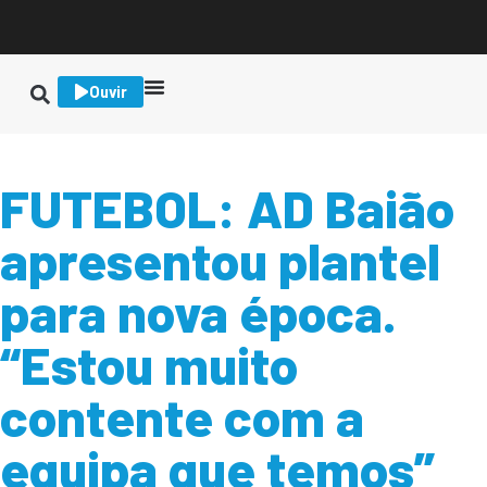
Ouvir
FUTEBOL: AD Baião
apresentou plantel
para nova época.
“Estou muito
contente com a
equipa que temos”