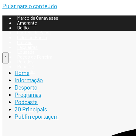
Pular para o conteúdo
Marco de Canaveses
Amarante
Baião
Castelo de Paiva
Celorico Basto
Cinfães
Felgueiras
Lousada
Paços de Ferreira
Paredes
Penafiel
Resende
Home
Informação
Desporto
Programas
Podcasts
20 Principais
Publirreportagem