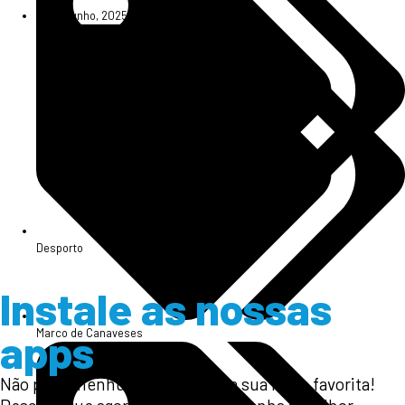
21 de Junho, 2025
Desporto
Instale as nossas
Marco de Canaveses
apps
Não perca nenhum momento da sua rádio favorita!