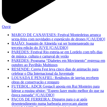
Ouvir
MARCO DE CANAVESES: Festival Montedeiras arranca
sexta-feira com novidades e espetáculo de drones [C/AUDIO]
BAIÃO: Joaquim de Almeida vai ser homenageado na
terceira edição do JUVE [C/AUDIO]
PAREDES: Festival Rio estreia-se em Lordelo com três dias
de música, cultura e carnaval de verão
PAREDES: Programa “Diabetes em Movimento” regressa em
outubro ao Pavilhão Multiusos
RESENDE: Cereja Fest leva cinco dias de animação para
celebrar o Dia Internacional da Juventude
LOUSADA E PENAFIEL: Retábulos de igrejas recebem
obras de conservação e restauro
FUTEBOL: ADCR Gestaçô aposta em Rui Monteiro para
liderar a equipa sénior: “Espero fazer muito melhor do que na
época passada” [C/AUDIO]
PAÇOS DE FERREIRA: Disparos para o ar após
desentendimento numa barbearia provocam alarme