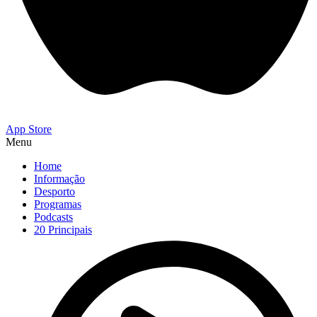
App Store
Menu
Home
Informação
Desporto
Programas
Podcasts
20 Principais