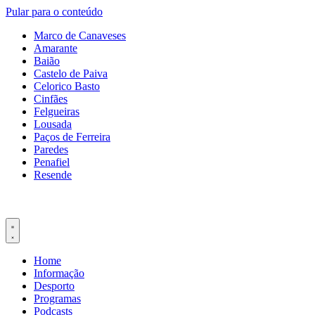
Pular para o conteúdo
Marco de Canaveses
Amarante
Baião
Castelo de Paiva
Celorico Basto
Cinfães
Felgueiras
Lousada
Paços de Ferreira
Paredes
Penafiel
Resende
Home
Informação
Desporto
Programas
Podcasts