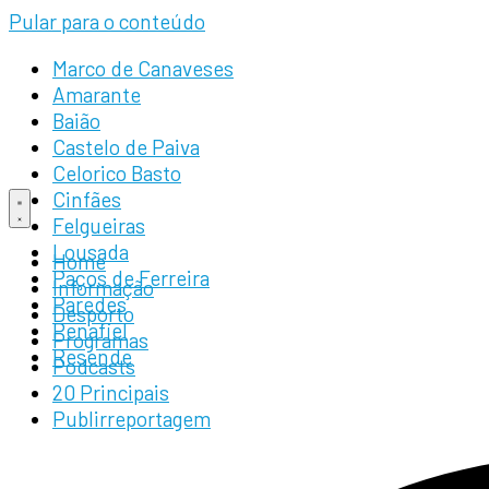
Pular para o conteúdo
Marco de Canaveses
Amarante
Baião
Castelo de Paiva
Celorico Basto
Cinfães
Felgueiras
Lousada
Home
Paços de Ferreira
Informação
Paredes
Desporto
Penafiel
Programas
Resende
Podcasts
20 Principais
Publirreportagem